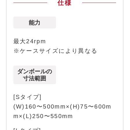
仕様
能力
最大24rpm
※ケースサイズにより異なる
ダンボールの
寸法範囲
[Sタイプ]
(W)160〜500mm×(H)75〜600m
m×(L)250〜550mm