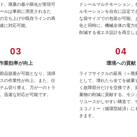
ド、廃棄の最小限化が実現可
ドシールマルチモーション」
ールは事前に用意されるた
ルモーションを自在に設定で
の立ち上げや既存ラインの再
な袋サイズでの包装が可能。
速に対応可能。
化と同時に、機械全体の電力使
削減する省エネ設計を両立し
03
04
作業効率が向上
環境への貢献
部品脱着が可能となり、清掃
ライフサイクルの延長（＝廃
スの作業性が向上。また、仕
として、壊れたら全てを破棄
テム切り替え、万が一のトラ
く故障部分だけを交換でき、
、迅速な対応が可能です。
棄物の削減に貢献する。モジ
リユースがしやすい構造で、
エコノミー（循環型経済）に
きます。