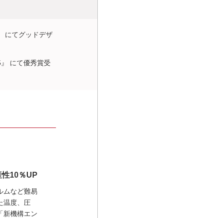
5』 にてグッドデザ
25』 にて優秀賞受
性10％UP
ルムなど難易
た温度、圧
「新機構エン