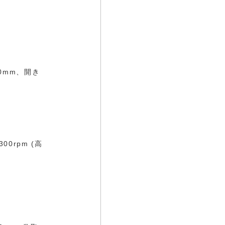
0mm、開き
0rpm (高