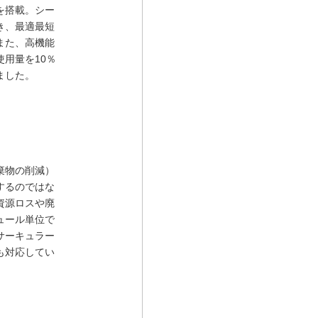
を搭載。シー
き、最適最短
また、高機能
用量を10％
ました。
棄物の削減）
するのではな
資源ロスや廃
ュール単位で
サーキュラー
も対応してい